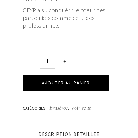
OFYR a su conquérir le coeur des
particuliers comme celui des
professionnels.
AJOUTER AU PANIER
Braséros
Voir tout
CATÉGORIES :
,
DESCRIPTION DÉTAILLÉE