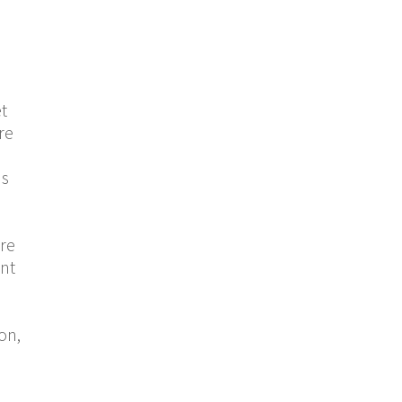
t
re
us
ure
ent
on,