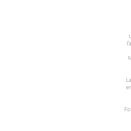
l
N
La
en
Fo